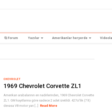
Forum
Yazılar
Amerikanlar heryerde
Videola
CHEVROLET
1969 Chevrolet Corvette ZL1
Amerikan arabalarının en nadirlerinden, 1969 Chevrolet Corvette
ZL1. GM kayıtlarına göre sadece 2 adet üretildi. 427ci'lik (7 lt)
devasa V8 motor yarı [...]
Read More