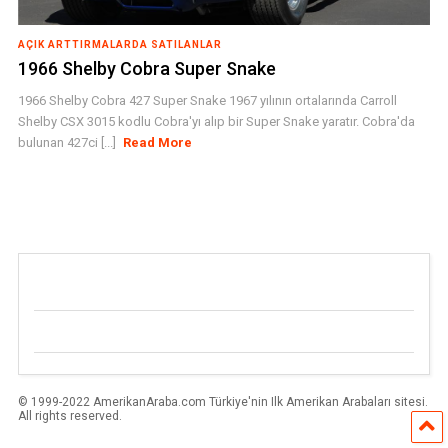
AÇIK ARTTIRMALARDA SATILANLAR
1966 Shelby Cobra Super Snake
1966 Shelby Cobra 427 Super Snake 1967 yılının ortalarında Carroll
Shelby CSX 3015 kodlu Cobra'yı alıp bir Super Snake yaratır. Cobra'da
bulunan 427ci [...]
Read More
© 1999-2022 AmerikanAraba.com Türkiye'nin Ilk Amerikan Arabaları sitesi.
All rights reserved.