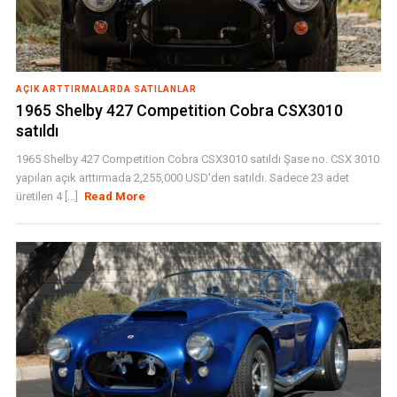
AÇIK ARTTIRMALARDA SATILANLAR
1965 Shelby 427 Competition Cobra CSX3010
satıldı
1965 Shelby 427 Competition Cobra CSX3010 satıldı Şase no. CSX 3010
yapılan açık arttırmada 2,255,000 USD'den satıldı. Sadece 23 adet
üretilen 4 [...]
Read More