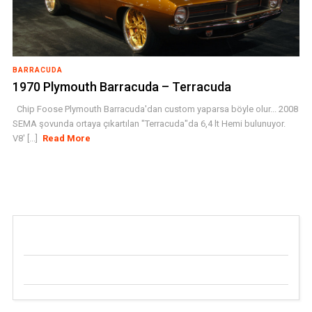
BARRACUDA
1970 Plymouth Barracuda – Terracuda
Chip Foose Plymouth Barracuda'dan custom yaparsa böyle olur... 2008
SEMA şovunda ortaya çıkartılan "Terracuda"da 6,4 lt Hemi bulunuyor.
V8' [...]
Read More