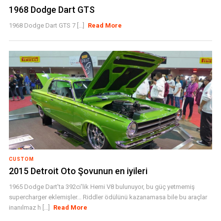
1968 Dodge Dart GTS
1968 Dodge Dart GTS 7 [...]
Read More
CUSTOM
2015 Detroit Oto Şovunun en iyileri
1965 Dodge Dart'ta 392ci'lik Hemi V8 bulunuyor, bu güç yetmemiş
supercharger eklemişler... Riddler ödülünü kazanamasa bile bu araçlar
inanılmaz h [...]
Read More