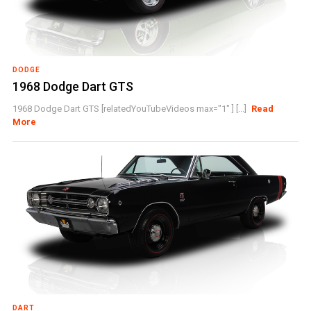
DODGE
1968 Dodge Dart GTS
1968 Dodge Dart GTS [relatedYouTubeVideos max="1" ] [...]
Read
More
DART