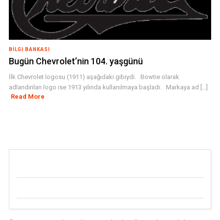
BILGI BANKASI
Bugün Chevrolet’nin 104. yaşgünü
İlk Chevrolet logosu (1911) aşağıdaki gibiydi. Bowtie olarak
adlandırılan logo ise 1913 yılında kullanılmaya başladı. Markaya ad [...]
Read More