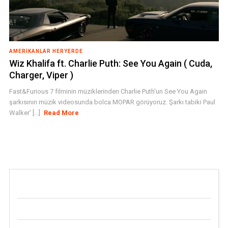
AMERIKANLAR HERYERDE
Wiz Khalifa ft. Charlie Puth: See You Again ( Cuda,
Charger, Viper )
Fast&Furious 7 filminin müziklerinden Charlie Puth'un See You Again
şarkısının müzik videosunda bolca MOPAR görüyoruz. Şarkı tabiki Paul
Walker' [...]
Read More