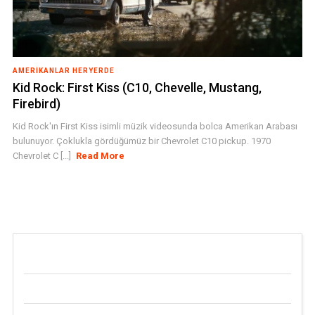
AMERIKANLAR HERYERDE
Kid Rock: First Kiss (C10, Chevelle, Mustang,
Firebird)
Kid Rock'ın First Kiss isimli müzik videosunda bolca Amerikan Arabası
bulunuyor. Çoklukla gördüğümüz bir Chevrolet C10 pickup. 1970
Chevrolet C [...]
Read More