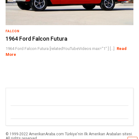
FALCON
1964 Ford Falcon Futura
1964 Ford Falcon Futura [relatedYouTubeVideos max="1" ] [...]
Read
More
© 1999-2022 AmerikanAraba.com Türkiye'nin Ilk Amerikan Arabaları sitesi.
All rights reserved.