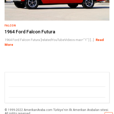
FALCON
1964 Ford Falcon Futura
1964 Ford Falcon Futura [relatedYouTubeVideos max="1" ] [...]
Read
More
© 1999-2022 AmerikanAraba.com Türkiye'nin Ilk Amerikan Arabaları sitesi.
All rights reserved.