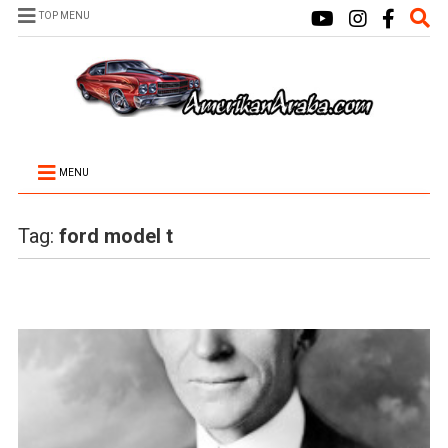
TOP MENU
MENU
Tag:
ford model t