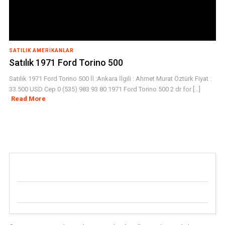
SATILIK AMERIKANLAR
Satılık 1971 Ford Torino 500
Satılık 1971 Ford Torino 500 İl :Ankara İlgili : Ahmet Murat Öztürk Fiyat :
33.500 USD Cep 0 (535) 983 93 80 1971 Ford Torino 500 2 dr for [...]
Read More