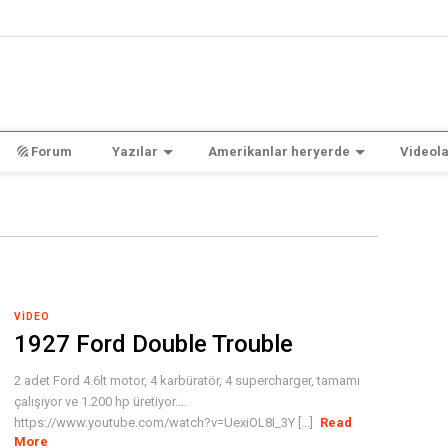
Forum
Yazılar
Amerikanlar heryerde
Videola
VIDEO
1927 Ford Double Trouble
2 adet Ford 4.6lt motor, 4 karbüratör, 4 supercharger, tamamı
çalışıyor ve 1.200 hp üretiyor....
https://www.youtube.com/watch?v=UexiOL8I_3Y [...]
Read
More