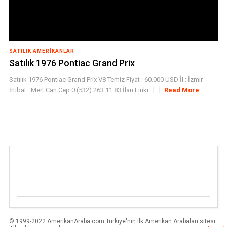
SATILIK AMERIKANLAR
Satılık 1976 Pontiac Grand Prix
Satılık 1976 Pontiac Grand Prix V8 Temiz Fiyat : 60.000 USD İl : İzmir
İrtibat : Mert Can Cep 0 (532) 263 11 83 İlan Linki . [...]
Read More
© 1999-2022 AmerikanAraba.com Türkiye'nin Ilk Amerikan Arabaları sitesi.