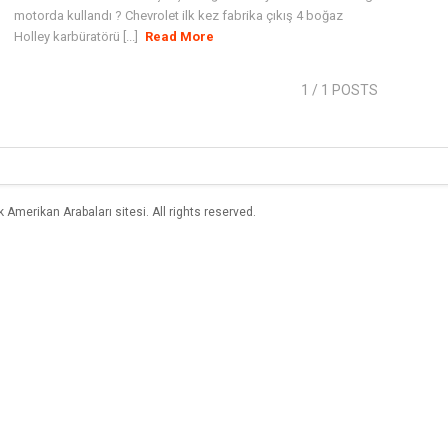
motorda kullandı ? Chevrolet ilk kez fabrika çıkış 4 boğaz
Holley karbüratörü [...]
Read More
1
/ 1 POSTS
merikan Arabaları sitesi. All rights reserved.