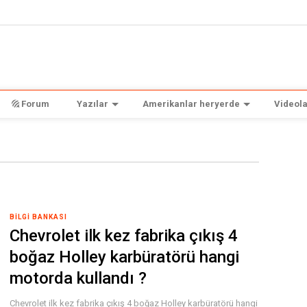
Forum
Yazılar
Amerikanlar heryerde
Videola
BILGI BANKASI
Chevrolet ilk kez fabrika çıkış 4
boğaz Holley karbüratörü hangi
motorda kullandı ?
Chevrolet ilk kez fabrika çıkış 4 boğaz Holley karbüratörü hangi