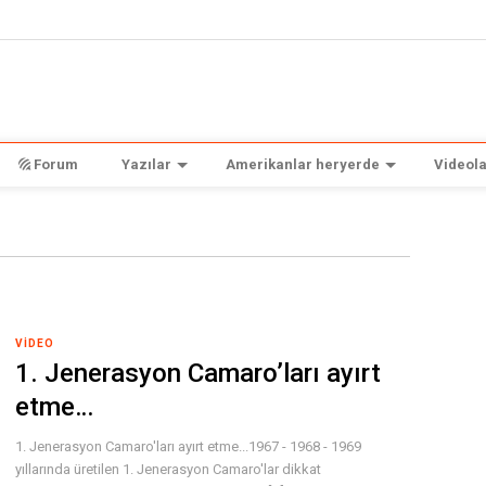
Forum
Yazılar
Amerikanlar heryerde
Videola
VIDEO
1. Jenerasyon Camaro’ları ayırt
etme…
1. Jenerasyon Camaro'ları ayırt etme...1967 - 1968 - 1969
yıllarında üretilen 1. Jenerasyon Camaro'lar dikkat