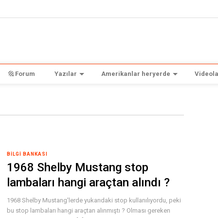
Forum
Yazılar
Amerikanlar heryerde
Videola
BILGI BANKASI
1968 Shelby Mustang stop
lambaları hangi araçtan alındı ?
1968 Shelby Mustang'lerde yukarıdaki stop kullanılıyordu, peki
bu stop lambaları hangi araçtan alınmıştı ? Olması gereken