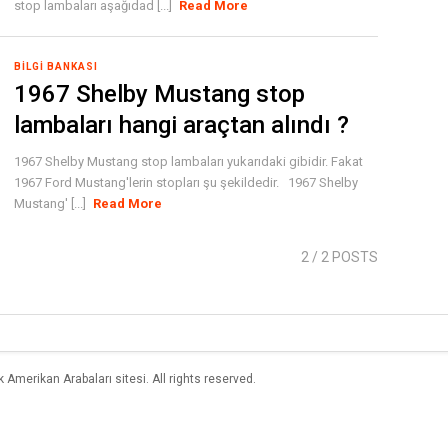
stop lambaları aşağıdad [...]
Read More
BILGI BANKASI
1967 Shelby Mustang stop
lambaları hangi araçtan alındı ?
1967 Shelby Mustang stop lambaları yukarıdaki gibidir. Fakat
1967 Ford Mustang'lerin stopları şu şekildedir. 1967 Shelby
Mustang' [...]
Read More
2
/ 2 POSTS
merikan Arabaları sitesi. All rights reserved.