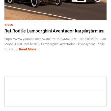
VIDEO
Rat Rod ile Lamborghini Aventador karşılaştırması
https://www.youtube.com/watch?v=rArpyMXT2ew Roadkill ekibi 1930
Model A Rat Rod ile 2012 Lamborghini Aventador'u kıyaslıyorlar. Tabiki
bu kıy [...]
Read More