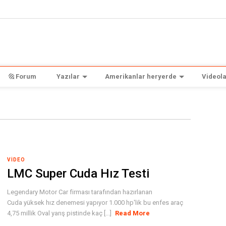
Forum
Yazılar
Amerikanlar heryerde
Videola
VIDEO
LMC Super Cuda Hız Testi
Legendary Motor Car firması tarafından hazırlanan
Cuda yüksek hız denemesi yapıyor 1.000 hp'lik bu enfes araç
4,75 millik Oval yarış pistinde kaç [...]
Read More