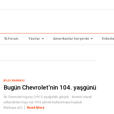
Forum
Yazılar
Amerikanlar heryerde
Videola
BILGI BANKASI
Bugün Chevrolet’nin 104. yaşgünü
İlk Chevrolet logosu (1911) aşağıdaki gibiydi. Bowtie olarak
adlandırılan logo ise 1913 yılında kullanılmaya başladı.
Markaya ad [...]
Read More