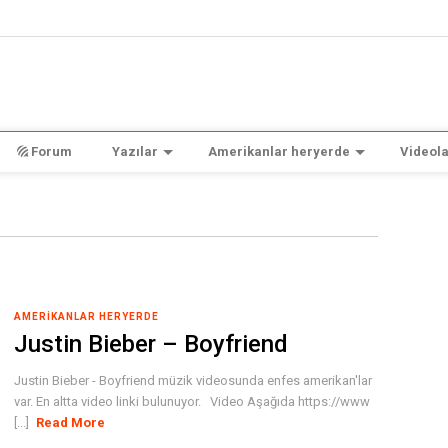
Forum
Yazılar
Amerikanlar heryerde
Videola
AMERIKANLAR HERYERDE
Justin Bieber – Boyfriend
Justin Bieber - Boyfriend müzik videosunda enfes amerikan'lar
var. En altta video linki bulunuyor. Video Aşağıda https://www
[...]
Read More