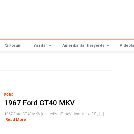
Forum
Yazılar
Amerikanlar heryerde
Videola
FORD
1967 Ford GT40 MKV
1967 Ford GT40 MKV [relatedYouTubeVideos max="1" ] [...]
Read More