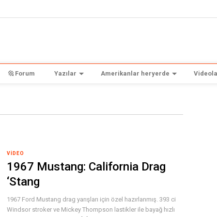
Forum
Yazılar
Amerikanlar heryerde
Videola
VIDEO
1967 Mustang: California Drag
‘Stang
1967 Ford Mustang drag yarışları için özel hazırlanmış. 393 ci
Windsor stroker ve Mickey Thompson lastikler ile bayağ hızlı