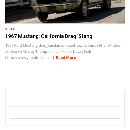
VIDEO
1967 Mustang: California Drag ‘Stang
1967 Ford Mustang drag yarışları için özel hazırlanmış. 393 ci Windsor
stroker ve Mickey Thompson lastikler ile bayağ hızlı
https://www.youtube.com [...]
Read More