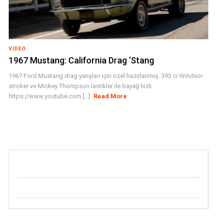
VIDEO
1967 Mustang: California Drag ‘Stang
1967 Ford Mustang drag yarışları için özel hazırlanmış. 393 ci Windsor
stroker ve Mickey Thompson lastikler ile bayağ hızlı
https://www.youtube.com [...]
Read More