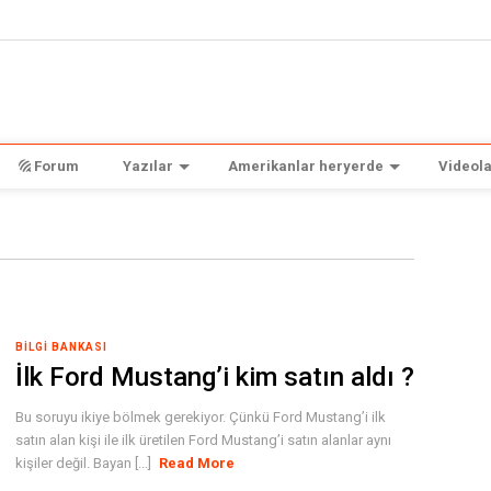
Forum
Yazılar
Amerikanlar heryerde
Videola
BILGI BANKASI
İlk Ford Mustang’i kim satın aldı ?
Bu soruyu ikiye bölmek gerekiyor. Çünkü Ford Mustang’i ilk
satın alan kişi ile ilk üretilen Ford Mustang’i satın alanlar aynı
kişiler değil. Bayan [...]
Read More