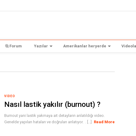
Forum
Yazılar
Amerikanlar heryerde
Videola
VIDEO
Nasıl lastik yakılır (burnout) ?
Burnout yani lastik yakmaya ait detayların anlatıldığı video.
Genelde yapılan hataları ve doğruları anlatıyor. . [...]
Read More