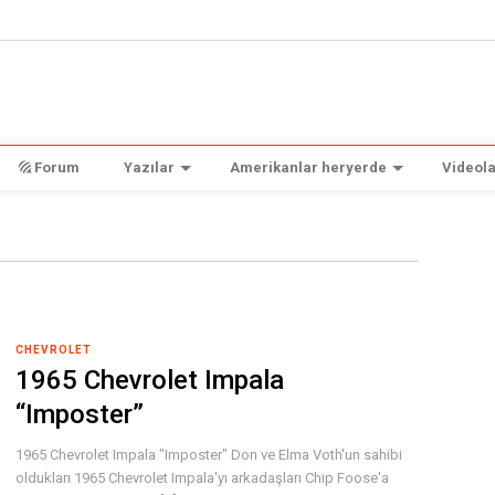
Forum
Yazılar
Amerikanlar heryerde
Videola
CHEVROLET
1965 Chevrolet Impala
“Imposter”
1965 Chevrolet Impala "Imposter" Don ve Elma Voth'un sahibi
oldukları 1965 Chevrolet Impala'yı arkadaşları Chip Foose'a