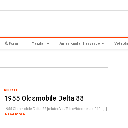
Forum
Yazılar
Amerikanlar heryerde
Videola
DELTA88
1955 Oldsmobile Delta 88
1955 Oldsmobile Delta 88 [relatedYouTubeVideos max="1" ] [...]
Read More