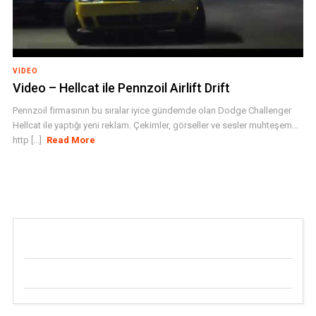
VIDEO
Video – Hellcat ile Pennzoil Airlift Drift
Pennzoil firmasının bu sıralar iyice gündemde olan Dodge Challenger
Hellcat ile yaptığı yeni reklam. Çekimler, görseller ve sesler muhteşem...
http [...]
Read More