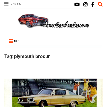
TOP MENU
MENU
Tag:
plymouth brosur