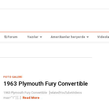
Forum
Yazılar
Amerikanlar heryerde
Videola
FOTO GALERI
1963 Plymouth Fury Convertible
1963 Plymouth Fury Convertible [relatedYouTubeVideos
max="1" ] [...]
Read More