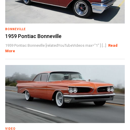
BONNEVILLE
1959 Pontiac Bonneville
1959 Pontiac Bonneville [relatedYouTubeVideos max="1" ] [...]
Read
More
VIDEO