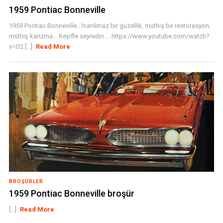
1959 Pontiac Bonneville
1959 Pontiac Bonneville.. İnanılmaz bir güzellik, müthiş bir restorasyon,
müthiş karizma... Keyifle seyredin.... https://www.youtube.com/watch?
v=O2 [...]
Read More
BROŞÜRLER
1959 Pontiac Bonneville broşür
[...]
Read More