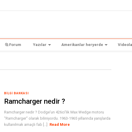
Forum
Yazılar
Amerikanlar heryerde
Videola
BILGI BANKASI
Ramcharger nedir ?
Ramcharger nedir ? Dodge'un 426ci'lik Max Wedge motoru
"Ramcharger" olarak biliniyordu. 1963-1965 yıllarında yarışlarda
kullanılmak amaçlı fab [...]
Read More