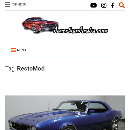
TOP MENU
MENU
Tag:
RestoMod