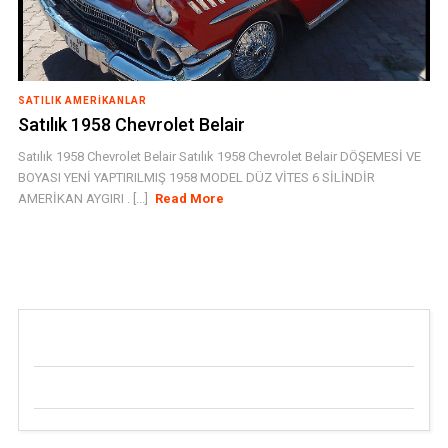
SATILIK AMERIKANLAR
Satılık 1958 Chevrolet Belair
Satılık 1958 Chevrolet Belair Satılık 1958 Chevrolet Belair DÖŞEMESİ VE
BOYASI YENİ YAPTIRILMIŞ 1958 MODEL DÜZ VİTES 6 SİLİNDİR
AMERİKAN AYGIRI . [...]
Read More