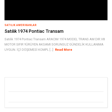
SATILIK AMERIKANLAR
Satılık 1974 Pontiac Transam
Satılık 1974 Pontiac Transam ARACIM 1974 MODEL TRANS AM DIR.V8
MOTOR SIFIR YÜRÜYEN AKSAMI SORUNSUZ GÜNDELİK KULLANIMA
UYGUN. İÇİ DÖŞEMESİ KOMPL [...]
Read More