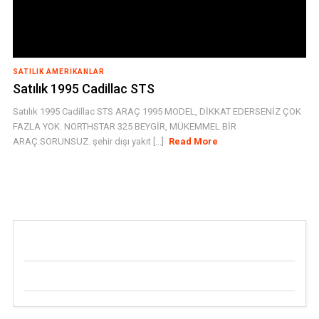
SATILIK AMERIKANLAR
Satılık 1995 Cadillac STS
Satılık 1995 Cadillac STS ARAÇ 1995 MODEL, DİKKAT EDERSENİZ ÇOK
FAZLA YOK. NORTHSTAR 325 BEYGİR, MÜKEMMEL BİR
ARAÇ.SORUNSUZ. şehir dışı yakıt [...]
Read More