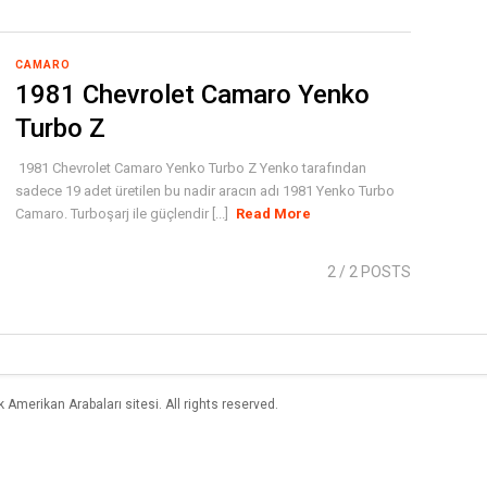
CAMARO
1981 Chevrolet Camaro Yenko
Turbo Z
1981 Chevrolet Camaro Yenko Turbo Z Yenko tarafından
sadece 19 adet üretilen bu nadir aracın adı 1981 Yenko Turbo
Camaro. Turboşarj ile güçlendir [...]
Read More
2
/ 2 POSTS
merikan Arabaları sitesi. All rights reserved.