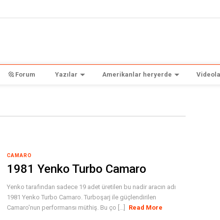
Forum
Yazılar
Amerikanlar heryerde
Videola
CAMARO
1981 Yenko Turbo Camaro
Yenko tarafından sadece 19 adet üretilen bu nadir aracın adı
1981 Yenko Turbo Camaro. Turboşarj ile güçlendirilen
Camaro'nun performansı müthiş. Bu ço [...]
Read More