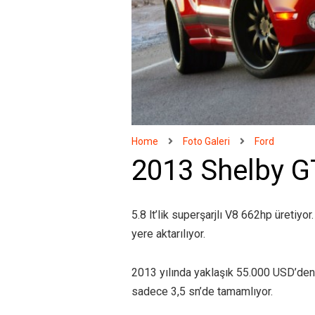
Home
Foto Galeri
Ford
2013 Shelby 
5.8 lt’lik superşarjlı V8 662hp üretiyo
yere aktarılıyor.
2013 yılında yaklaşık 55.000 USD’den
sadece 3,5 sn’de tamamlıyor.