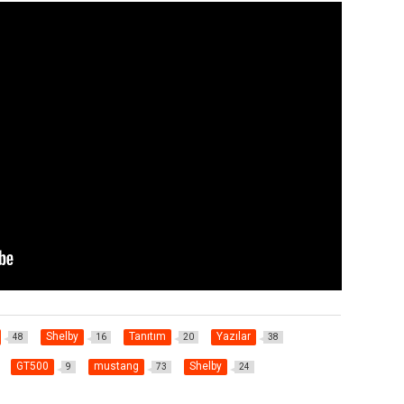
Shelby
Tanıtım
Yazılar
48
16
20
38
GT500
mustang
Shelby
9
73
24