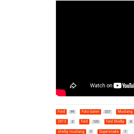
Ford
Foto Galeri
Mustang
99
327
2013
ford
ford Shelby
2
125
4
shelby mustang
Supersnake
3
1