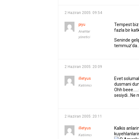
2 Haziran 2005: 09:54
Tempest biz 
piyu
fazla bir kat
Anahtar
yönetici
Seninde geli
temmuz’da… 
2 Haziran 2005: 20:09
Evet solumak 
illetyus
dusmani dum
Katılımcı
Ohh beee……G
sesiydi…Ne 
2 Haziran 2005: 20:11
Kalkis anlar
illetyus
kuyehlanlari
Katılımcı