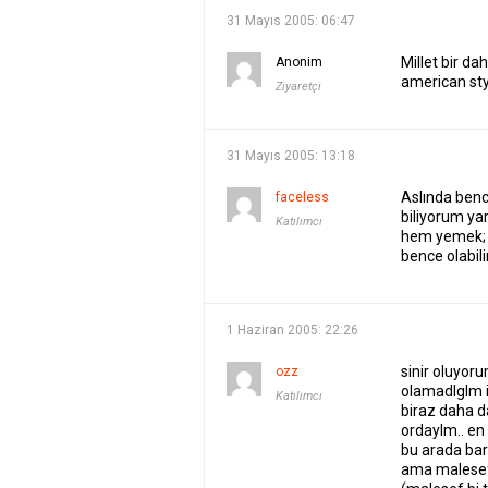
31 Mayıs 2005: 06:47
Millet bir da
Anonim
american sty
Ziyaretçi
31 Mayıs 2005: 13:18
Aslında bence
faceless
biliyorum ya
Katılımcı
hem yemek; y
bence olabili
1 Haziran 2005: 22:26
sinir oluyor
ozz
olamadlglm 
Katılımcı
biraz daha d
ordaylm.. en 
bu arada ba
ama malesef