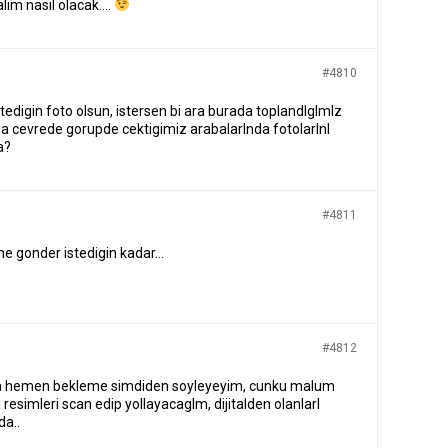
alım nasıl olacak….
#4810
tedigin foto olsun, istersen bi ara burada toplandlglmlz
 cevrede gorupde cektigimiz arabalarlnda fotolarlnl
a?
#4811
e gonder istedigin kadar…
#4812
a hemen bekleme simdiden soyleyeyim, cunku malum
i resimleri scan edip yollayacaglm, dijitalden olanlarl
da..