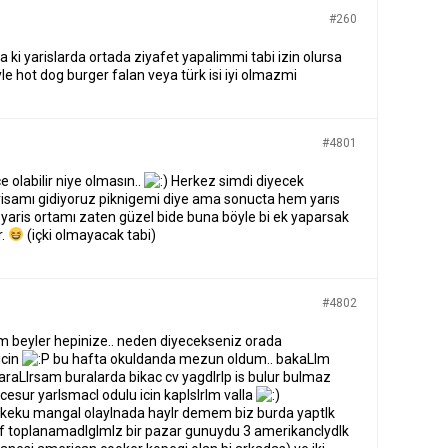
#260
ha ki yarislarda ortada ziyafet yapalimmi tabi izin olursa
le hot dog burger falan veya türk isi iyi olmazmi
#4801
 olabilir niye olmasın..
Herkez simdi diyecek
risamı gidiyoruz piknigemi diye ama sonucta hem yarıs
aris ortamı zaten güzel bide buna böyle bi ek yaparsak
r.
(içki olmayacak tabi)
#4802
um beyler hepinize.. neden diyecekseniz orada
icin
bu hafta okuldanda mezun oldum.. bakaLIm
araLIrsam buralarda bikac cv yagdlrlp is bulur bulmaz
cesur yarlsmacl odulu icin kaplslrlm valla
rkeku mangal olaylnada haylr demem biz burda yaptlk
 toplanamadlglmlz bir pazar gunuydu 3 amerikanclydlk