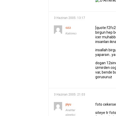
Amerika
3 Haziran 2005: 13:17
[quote:f2fc2
ozz
birgun hep be
Katılımcı
icer muhabb
insanları i
insallah bir
yaparsın…ya 
dogan 12sinde
izmirden cog
var, bende b
gorusuruz
3 Haziran 2005: 21:03
foto cekerse
piyu
Anahtar
siteye tr fot
yönetici