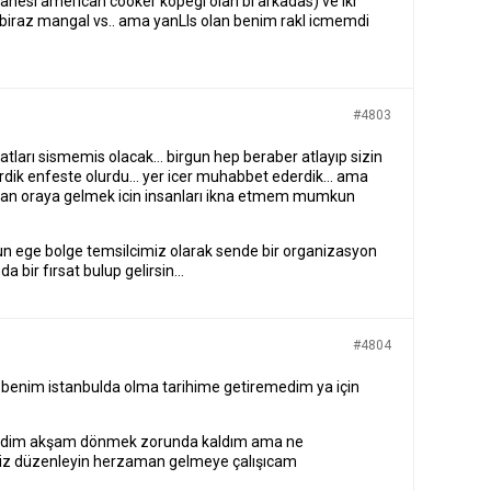
tanesi american cooker kopegi olan bi arkadas) ve iki
biraz mangal vs.. ama yanLIs olan benim rakl icmemdi
#4803
yatları sismemis olacak… birgun hep beraber atlayıp sizin
lirdik enfeste olurdu… yer icer muhabbet ederdik… ama
an oraya gelmek icin insanları ikna etmem mumkun
gun ege bolge temsilcimiz olarak sende bir organizasyon
a bir fırsat bulup gelirsin…
#4804
ı benim istanbulda olma tarihime getiremedim ya için
ydim akşam dönmek zorunda kaldım ama ne
iz düzenleyin herzaman gelmeye çalışıcam