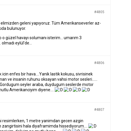
#4805
elimizden geleni yapıyoruz. Tüm Amerikanseverler az-
kıda bulunuyor.
p o güzel havayı solumanı isterim… umarım 3
olmadı eylül’de…
#4806
icin enfes bir hava….Yanik lastik kokusu, sivrisinek
an ve insanin ruhunu oksayan vahsi motor sesleri……
ordugum seyler araba, duydugum seslerde motor
mutlu Amerikanciyim diyene….
#4807
ini resimlerken, 1 metre yanimdan gecen azgin
n zangirtisini hala diyaframimda hissediyorum….