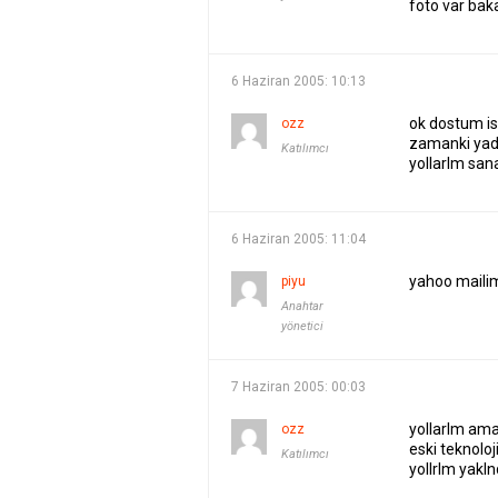
foto var bak
6 Haziran 2005: 10:13
ok dostum is
ozz
zamanki yada
Katılımcı
yollarlm san
6 Haziran 2005: 11:04
yahoo mailim
piyu
Anahtar
yönetici
7 Haziran 2005: 00:03
yollarlm am
ozz
eski teknoloj
Katılımcı
yollrlm yakln