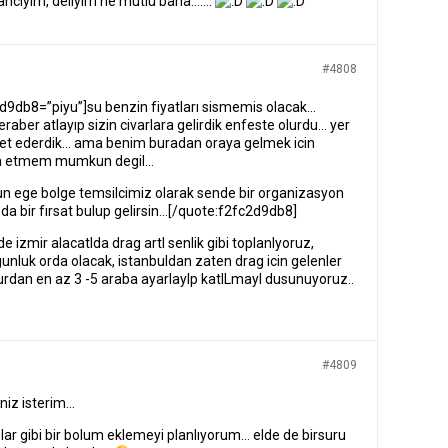
nciyim, deliyim ne mutlu bana…….
#4808
d9db8=”piyu”]su benzin fiyatları sismemis olacak…
raber atlayıp sizin civarlara gelirdik enfeste olurdu… yer
et ederdik… ama benim buradan oraya gelmek icin
kna etmem mumkun degil…
gun ege bolge temsilcimiz olarak sende bir organizasyon
da bir fırsat bulup gelirsin…[/quote:f2fc2d9db8]
 izmir alacatlda drag artl senlik gibi toplanlyoruz,
unluk orda olacak, istanbuldan zaten drag icin gelenler
urdan en az 3 -5 araba ayarlaylp katlLmayl dusunuyoruz..
#4809
niz isterim…
olar gibi bir bolum eklemeyi planlıyorum… elde de birsuru