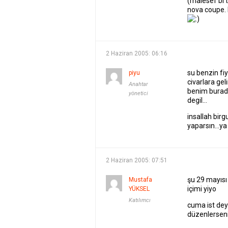
(malesef bi 
nova coupe. 
2 Haziran 2005: 06:16
su benzin fi
piyu
civarlara ge
Anahtar
benim burad
yönetici
degil…
insallah bir
yaparsın…ya d
2 Haziran 2005: 07:51
şu 29 mayıs
Mustafa
içimi yiyo
YÜKSEL
Katılımcı
cuma ist de
düzenlersen