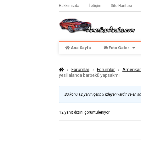
Hakkımızda
İletişim
Site Haritası
Ana Sayfa
Foto Galeri
›
Forumlar
›
Forumlar
›
Amerikan
yesil alanda barbekü yapsakmi
Bu konu 12 yanıt içerir, 5 izleyen vardır ve en s
12 yanıt dizini görüntüleniyor
YAZILAR
YAZAR