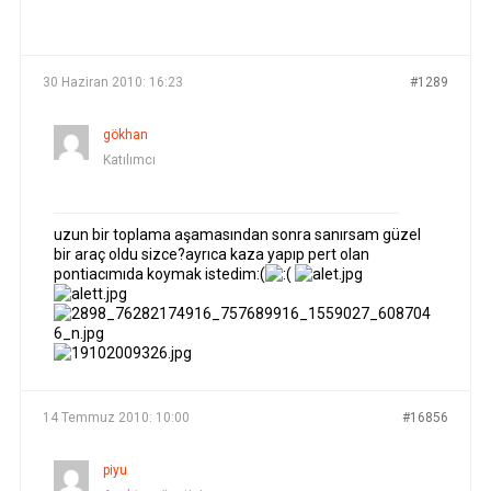
YAZILAR
YAZAR
30 Haziran 2010: 16:23
#1289
gökhan
Katılımcı
uzun bir toplama aşamasından sonra sanırsam güzel
bir araç oldu sizce?ayrıca kaza yapıp pert olan
pontiacımıda koymak istedim:(
14 Temmuz 2010: 10:00
#16856
piyu