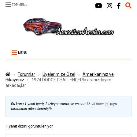
TOP MENU
MENU
›
Forumlar
›
Üyelerimize Özel
›
Amerikanınız ve
Hikayeniz
›
1974 DODGE CHALLENGERla aranızdayım
arkadaşlar
Bu konu 1 yanıt içerir, 2 izleyen vardır ve en son
16 yıl önce
piyu
tarafından güncellenmiştir.
1 yanıt dizini görüntüleniyor