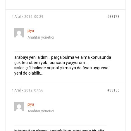
YAZILAR
YAZAR
4 Aralık 2012: 00:29
#33178
piyu
Anahtar yönetici
arabayı yeni aldım… parça bulma ve alma konusunda
çok tecrübem yok…bursada yaşıyorum…
sisler, çift halinde orijinal çıkma ya da fiyatı uygunsa
yeni de olabilir…
4 Aralık 2012: 07:56
#33136
piyu
Anahtar yönetici