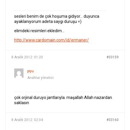
sesleri benim de çok hoşuma gidiyor… duyunca
ayaklanıyorum adeta saygı duruşu =)
elimdeki resimleri ekledim…
http://www.cardomain.com/id/ermaner/
8 Aralık 2012: 01:20
#33159
piyu
Anahtar yönetici
çok orjinal duruyo jantlarıyla. maşallah Allah nazardan
saklasın
8 Aralık 2012: 02:04
#33160