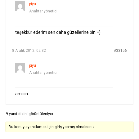
piyu
Anahtar yönetici
teşekkür ederim sen daha güzellerine bin =)
8 Aralık 2012: 02:32
#33156
piyu
Anahtar yönetici
amiiiin
9 yanıt dizini görüntüleniyor
Bu konuyu yanıtlamak için giriş yapmış olmalısınız.