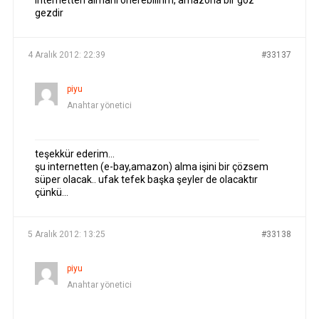
internetten almanı önerebilirim, amazona bir göz
gezdir
4 Aralık 2012: 22:39
#33137
piyu
Anahtar yönetici
teşekkür ederim…
şu internetten (e-bay,amazon) alma işini bir çözsem
süper olacak.. ufak tefek başka şeyler de olacaktır
çünkü…
5 Aralık 2012: 13:25
#33138
piyu
Anahtar yönetici