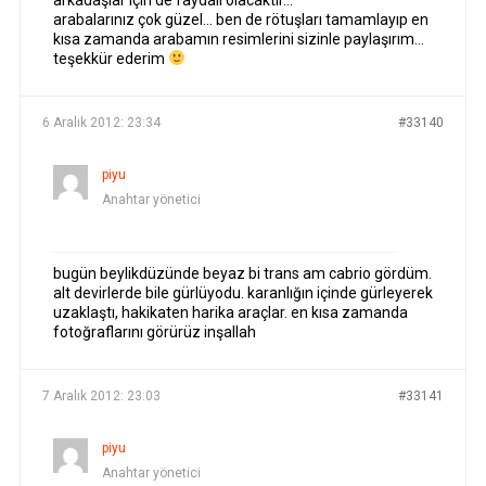
arkadaşlar için de faydalı olacaktır…
arabalarınız çok güzel… ben de rötuşları tamamlayıp en
kısa zamanda arabamın resimlerini sizinle paylaşırım…
teşekkür ederim
6 Aralık 2012: 23:34
#33140
piyu
Anahtar yönetici
bugün beylikdüzünde beyaz bi trans am cabrio gördüm.
alt devirlerde bile gürlüyodu. karanlığın içinde gürleyerek
uzaklaştı, hakikaten harika araçlar. en kısa zamanda
fotoğraflarını görürüz inşallah
7 Aralık 2012: 23:03
#33141
piyu
Anahtar yönetici