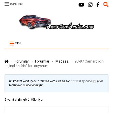
TOP MENU
MENU
›
Forumlar
›
Forumlar
›
Mağaza
›
93-97 Camaro için
orijinal ön “sis” farı arıyorum
Bu konu 9 yanıt içerir, 1 izleyen vardır ve en son
13 yıl 8 ay önce
piyu
tarafından güncellenmiştir.
9 yanıt dizini görüntüleniyor