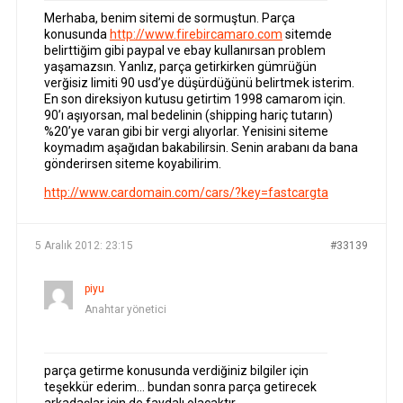
Merhaba, benim sitemi de sormuştun. Parça
konusunda
http://www.firebircamaro.com
sitemde
belirttiğim gibi paypal ve ebay kullanırsan problem
yaşamazsın. Yanlız, parça getirkirken gümrüğün
verğisiz limiti 90 usd’ye düşürdüğünü belirtmek isterim.
En son direksiyon kutusu getirtim 1998 camarom için.
90’ı aşıyorsan, mal bedelinin (shipping hariç tutarın)
%20’ye varan gibi bir vergi alıyorlar. Yenisini siteme
koymadım aşağıdan bakabilirsin. Senin arabanı da bana
gönderirsen siteme koyabilirim.
http://www.cardomain.com/cars/?key=fastcargta
5 Aralık 2012: 23:15
#33139
piyu
Anahtar yönetici
parça getirme konusunda verdiğiniz bilgiler için
teşekkür ederim… bundan sonra parça getirecek