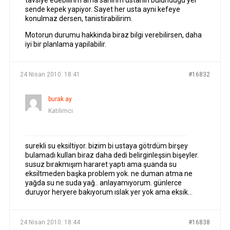
tavsiye edebilirim ama sanirim ustanin bulundugu yer
sende kepek yapiyor. Sayet her usta ayni kefeye
konulmaz dersen, tanistirabilirim.
Motorun durumu hakkinda biraz bilgi verebilirsen, daha
iyi bir planlama yapilabilir.
24 Nisan 2010: 18:41
#16832
burak ay
Katılımcı
surekli su eksiltiyor. bizim bi ustaya götrdüm birşey
bulamadı kullan biraz daha dedi belirginleşsin bişeyler.
susuz bırakmışım hararet yaptı ama şuanda su
eksiltmeden başka problem yok. ne duman atma ne
yağda su ne suda yağ.. anlayamıyorum. günlerce
duruyor heryere bakıyorum ıslak yer yok ama eksik…
24 Nisan 2010: 18:44
#16838