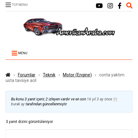
TOP MENU
MENU
›
Forumlar
›
Teknik
›
Motor (Engine)
›
conta yaktım
usta tavsiye acil
Bu konu 3 yanıt içerir, 2 izleyen vardır ve en son
16 yıl 3 ay önce
burak ay
tarafından güncellenmiştir.
3 yanıt dizini görüntüleniyor