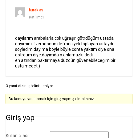
burak ay
Katılımcı
dayılarım arabalarla cok uğraşır. götrdüğüm ustada
dayımın silveradonun defransiyeli toplayan ustaydı.
söyledim dayıma böyle böyle conta yaktım diye ona
götrdüm diye.dayımda o anlamazki dedi…
en azından baktırmaya düzdün güvenebileceğim bir
usta medet:)
3 yanıt dizini görüntüleniyor
Bu konuyu yanıtlamak için giriş yapmış olmalısınız.
Giriş yap
Kullanıcı adı: