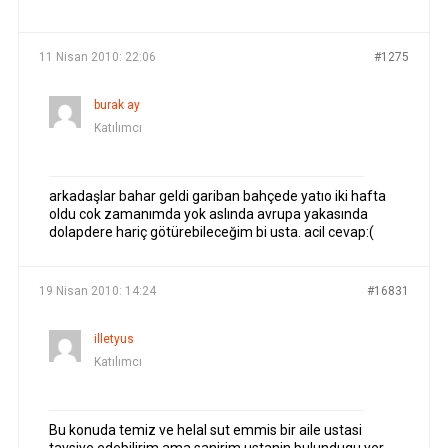
YAZILAR
YAZAR
11 Nisan 2010: 22:06
#1275
burak ay
Katılımcı
arkadaşlar bahar geldi gariban bahçede yatıo iki hafta
oldu cok zamanımda yok aslında avrupa yakasında
dolapdere hariç götürebileceğim bi usta. acil cevap:(
19 Nisan 2010: 14:24
#16831
illetyus
Katılımcı
Bu konuda temiz ve helal sut emmis bir aile ustasi