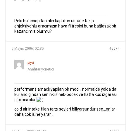
Katılımcı
Peki bu scoop’tan alıp kaputun üstüne takıp
enjeksiyonlu aracımızın hava filtresini buna bağlasak bir
kazancımız olurmu?
6 Mayıs 2006: 02:35
#5074
piyu
Anahtar yönetici
performans amaclı yapılan bir mod… normalde yolda da
kullandıgından seninki sinek-bocek ve hatta kus ızgarası
gibi bisi olur
cold air intake filan tarzı seyleri biliyorsundur sen…onlar
daha cok isine yarar…