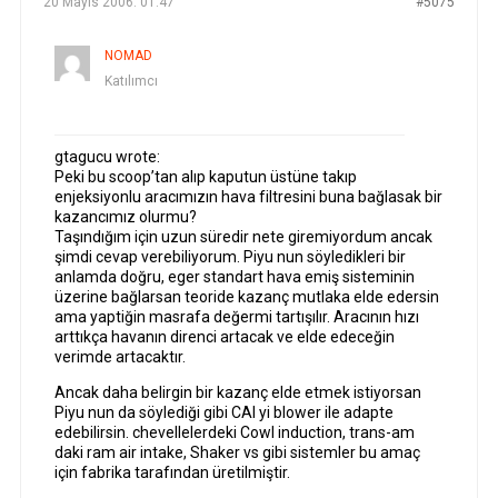
20 Mayıs 2006: 01:47
#5075
NOMAD
Katılımcı
gtagucu wrote:
Peki bu scoop’tan alıp kaputun üstüne takıp
enjeksiyonlu aracımızın hava filtresini buna bağlasak bir
kazancımız olurmu?
Taşındığım için uzun süredir nete giremiyordum ancak
şimdi cevap verebiliyorum. Piyu nun söyledikleri bir
anlamda doğru, eger standart hava emiş sisteminin
üzerine bağlarsan teoride kazanç mutlaka elde edersin
ama yaptiğin masrafa değermi tartışılır. Aracının hızı
arttıkça havanın direnci artacak ve elde edeceğin
verimde artacaktır.
Ancak daha belirgin bir kazanç elde etmek istiyorsan
Piyu nun da söylediği gibi CAI yi blower ile adapte
edebilirsin. chevellelerdeki Cowl induction, trans-am
daki ram air intake, Shaker vs gibi sistemler bu amaç
için fabrika tarafından üretilmiştir.