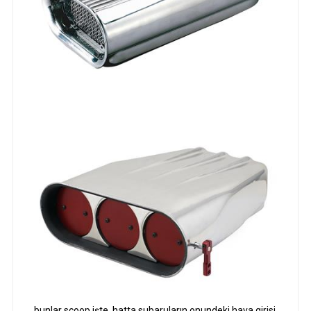
bunlar scoop işte. hatta subaruların onundeki hava girisi