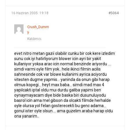
16 Haziran 2005: 19:18
#5064
Crush_Dumm
y
Katılımcı
evet nitro metan gazii olabilir cunku bir cok kere izledim
sunu cok iyi hatirliyorum blower icin ayri bir yakit
kullaniyor yoksa arac icin normal benzinde ariyordu ….
simdi varmi oyle film yok.. hele ikinci filmin acilis
sahnesinde cok var blowe kullanimi ayrica aciyordu
vitesten dugme yapmis… yaninda da onun gibi harap
olmus kopegi… heyt max baba… simdi mad max 4
yapilcakti iptal oldu muı durdu galiba yapimi ben
oynaymayacam diye bide baska biri dusunuluyodu
basrol icin ama mel gibson da olcakti filmde herhalde
oyle olursa yol felan gosterecekti bu genc adama…
gonul ister oyle olsun…. ama guzelim araba harap oldu
ona yanarim..