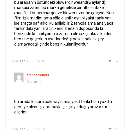
bu arabanın üstündeki blowerdir weıand(wayland)
markası zaten bu marka genelikle air filter-intake
manifold-supercharger ve blower üzerine çalışıyor.Ben
filmi izlemedim ama şöle olabilir ayrı bi yakıt tankı var
ise araçta saf alkol kulanilabilir 2 tankda ama ana yakıt
tankındaki yani aracın kendi benzin doposunda ki
benzinde kulaniliyorsa o zaman olmaz çünkü alkolden
benzine geçerken ayarlar değişmelidir böle bi şey
olamayacaği içinde benzin kulaniliyordur.
27 Nisan 2006: 19:28
#5067
transamumut
Katılımcı
bu arada kusura bakmayın ana yakıt tankı filan yazdım
gemiye alışmışız arabayla çelişkiye düşüyoruz özür
dilerim.
27 Nisan 2006: 20:19
#5068