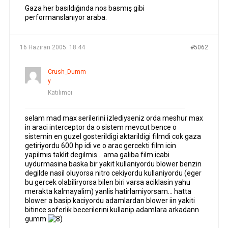
Gaza her basıldığında nos basmış gibi
performanslanıyor araba.
16 Haziran 2005: 18:44
#5062
Crush_Dumm
y
Katılımcı
selam mad max serilerini izlediyseniz orda meshur max
in araci interceptor da o sistem mevcut bence o
sistemin en guzel gosterildigi aktarildigi filmdi cok gaza
getiriyordu 600 hp idi ve o arac gercekti film icin
yapilmis taklit degilmis… ama galiba film icabi
uydurmasina baska bir yakit kullaniyordu blower benzin
degilde nasil oluyorsa nitro cekiyordu kullaniyordu (eger
bu gercek olabiliryorsa bilen biri varsa aciklasin yahu
merakta kalmayalim) yanlis hatirlamiyorsam… hatta
blower a basip kaciyordu adamlardan blower iin yakiti
bitince soferlik becerilerini kullanip adamlara arkadann
gumm