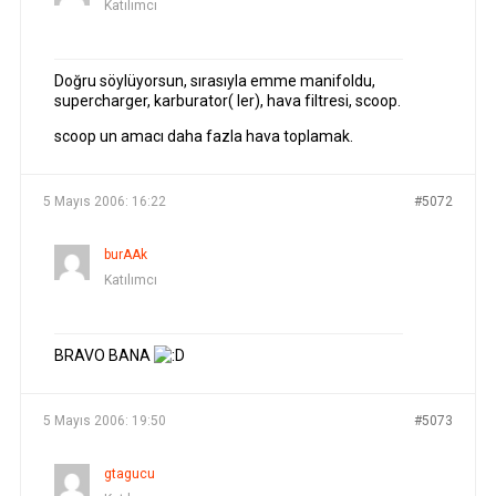
Katılımcı
Doğru söylüyorsun, sırasıyla emme manifoldu,
supercharger, karburator( ler), hava filtresi, scoop.
scoop un amacı daha fazla hava toplamak.
5 Mayıs 2006: 16:22
#5072
burAAk
Katılımcı
BRAVO BANA
5 Mayıs 2006: 19:50
#5073
gtagucu