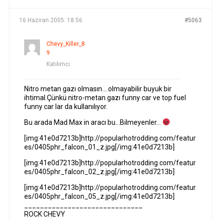
16 Haziran 2005: 18:56
#5063
Chevy_Killer_8
9
Katılımcı
Nitro metan gazı olmasın….olmayabilir buyuk bir
ihtimal.Çünkü nitro-metan gazı funny car ve top fuel
funny car lar da kullanılıyor.
Bu arada Mad Max in aracı bu…Bilmeyenler…
[img:41e0d7213b]http://popularhotrodding.com/featur
es/0405phr_falcon_01_z.jpg[/img:41e0d7213b]
[img:41e0d7213b]http://popularhotrodding.com/featur
es/0405phr_falcon_02_z.jpg[/img:41e0d7213b]
[img:41e0d7213b]http://popularhotrodding.com/featur
es/0405phr_falcon_05_z.jpg[/img:41e0d7213b]
______________________________
ROCK CHEVY