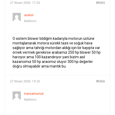
27 Nisan 2006: 17:20
#5065
avalon
Katılımcı
O sistem blower bildiğim kadarıyla motorun üstüne
montajlanarak motora sürekli taze ve soğuk hava
sağlıyor ama tahriği motordan aldığı için bir kayıpta var
örnek vermek gerekirse arabamız 250 hp blower 50 hp
harcıyor ama 100 kazandırıyor yani bizim asıl
kazancımız 50 hp aracımız oluyor 300 hp değerler
doğru olmayabilir ama mantık bu.
27 Nisan 2006: 19:26
#5066
transamumut
Katılımcı