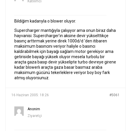
Katılımcı
Bildiğim kadarıyla o blower oluyor.
Supercharger mantığıyla çalışıyor ama onun biraz daha
hayvanisi. Supercharger’ın aksine devir yükselttikçe
basınç arttırmak yerine direk 1000d/d ‘den itibaren
maksimum basıncını veriyor haliyle o basıncı
kaldirabilmek için bayağı sağlam motor gerekiyor ama
getiriside bayağı yüksek oluyor mesela turbolu bir
araçta gaza basıp devir yükselipte turbo devreye girene
kadar blowerlı araçta gaza basar basmaz araba
maksimum gücünü tekerleklere veriyor boy boy fark
atmış oluyorsunuz.
16 Haziran 2005: 18:26
#5061
Anonim
Ziyaretçi