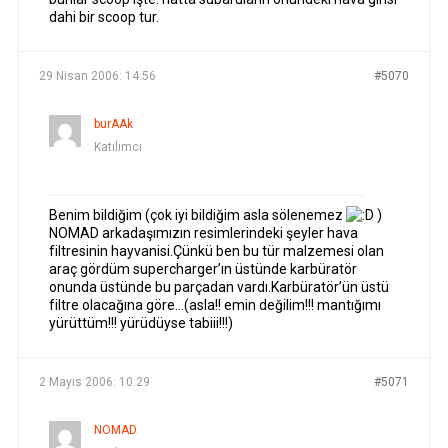
dahi bir scoop tur.
29 Nisan 2006: 14:56
#5070
burAAk
Katılımcı
Benim bildiğim (çok iyi bildiğim asla sölenemez
)
NOMAD arkadaşımızın resimlerindeki şeyler hava
filtresinin hayvanisi.Çünkü ben bu tür malzemesi olan
araç gördüm supercharger’ın üstünde karbüratör
onunda üstünde bu parçadan vardı.Karbüratör’ün üstü
filtre olacağına göre…(asla!! emin değilim!!! mantığımı
yürüttüm!!! yürüdüyse tabiii!!!)
2 Mayıs 2006: 10:29
#5071
NOMAD