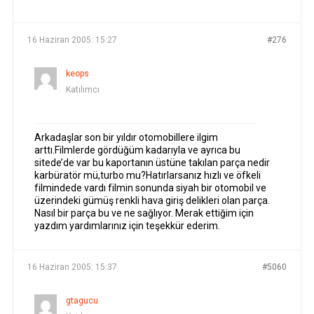
YAZILAR
YAZAR
16 Haziran 2005: 15:27
#276
keops
Katılımcı
Arkadaşlar son bir yıldır otomobillere ilgim
arttı.Filmlerde gördüğüm kadarıyla ve ayrıca bu
sitede’de var bu kaportanın üstüne takılan parça nedir
karbüratör mü,turbo mu?Hatırlarsanız hızlı ve öfkeli
filmindede vardı filmin sonunda siyah bir otomobil ve
üzerindeki gümüş renkli hava giriş delikleri olan parça.
Nasıl bir parça bu ve ne sağlıyor. Merak ettiğim için
yazdım yardımlarınız için teşekkür ederim.
16 Haziran 2005: 15:37
#5060
gtagucu