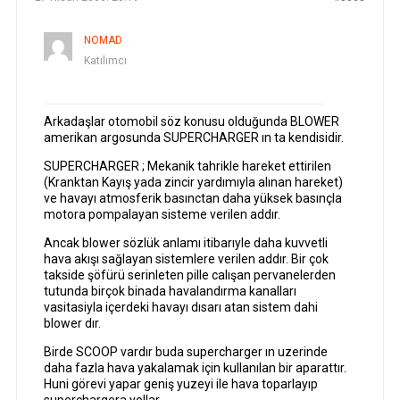
NOMAD
Katılımcı
Arkadaşlar otomobil söz konusu olduğunda BLOWER
amerikan argosunda SUPERCHARGER ın ta kendisidir.
SUPERCHARGER ; Mekanik tahrikle hareket ettirilen
(Kranktan Kayış yada zincir yardımıyla alınan hareket)
ve havayı atmosferik basınctan daha yüksek basınçla
motora pompalayan sisteme verilen addır.
Ancak blower sözlük anlamı itibarıyle daha kuvvetli
hava akışı sağlayan sistemlere verilen addır. Bir çok
takside şöfürü serinleten pille calışan pervanelerden
tutunda birçok binada havalandırma kanalları
vasitasiyla içerdeki havayı dısarı atan sistem dahi
blower dır.
Birde SCOOP vardır buda supercharger ın uzerinde
daha fazla hava yakalamak için kullanılan bir aparattır.
Huni görevi yapar geniş yuzeyi ile hava toparlayıp