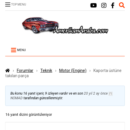
TOP MENU
MENU
›
Forumlar
›
Teknik
›
Motor (Engine)
›
Kaporta üstüne
takılan parça
Bu konu 16 yanıt içerir, 9 izleyen vardır ve en son
20 yıl 2 ay önce
NOMAD
tarafından güncellenmiştir.
16 yanıt dizini görüntüleniyor