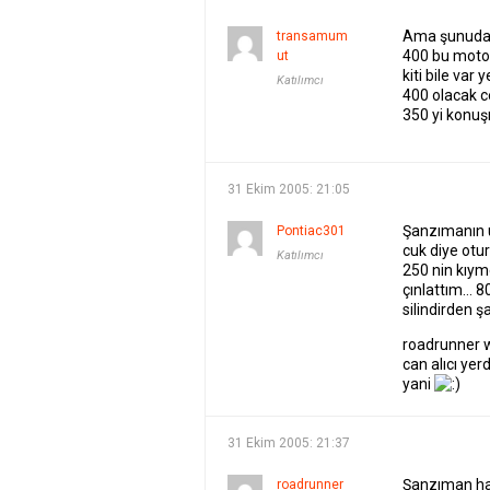
Ama şunuda 
transamum
400 bu motor
ut
kiti bile va
Katılımcı
400 olacak c
350 yi konu
31 Ekim 2005: 21:05
Şanzımanın u
Pontiac301
cuk diye otu
Katılımcı
250 nin kıym
çınlattım… 
silindirden ş
roadrunner 
can alıcı ye
yani
31 Ekim 2005: 21:37
Şanzıman ha
roadrunner