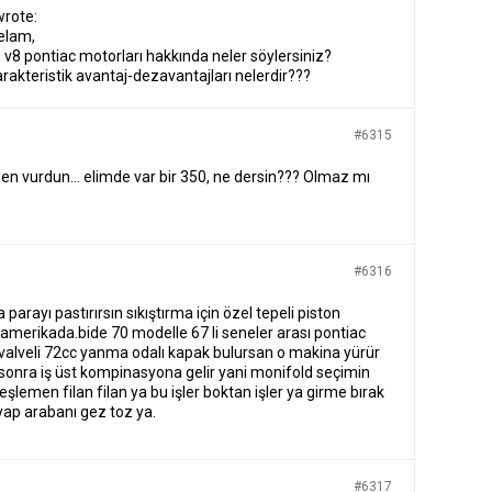
wrote:
selam,
50 v8 pontiac motorları hakkında neler söylersiniz?
arakteristik avantaj-dezavantajları nelerdir???
#6315
rden vurdun… elimde var bir 350, ne dersin??? Olmaz mı
#6316
parayı pastırırsın sıkıştırma için özel tepeli piston
amerikada.bide 70 modelle 67 li seneler arası pontiac
 valveli 72cc yanma odalı kapak bulursan o makina yürür
sonra iş üst kompinasyona gelir yani monifold seçimin
şlemen filan filan ya bu işler boktan işler ya girme bırak
 yap arabanı gez toz ya.
#6317