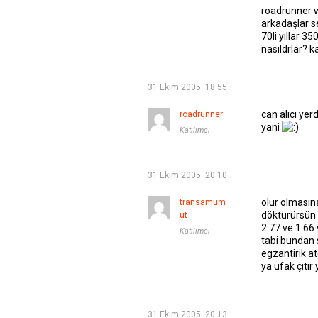
roadrunner 
arkadaşlar 
70li yıllar 3
nasıldrlar? k
31 Ekim 2005: 18:55
can alıcı ye
roadrunner
yani
Katılımcı
31 Ekim 2005: 20:10
olur olmasına 
transamum
döktürürsün 
ut
2.77 ve 1.66
Katılımcı
tabi bundan 
egzantirik ate
ya ufak çıtır
31 Ekim 2005: 20:13