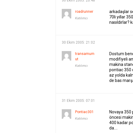
30 Ekim 2005: 20:48
arkadaşlar 
roadrunner
70li yıllar 3
Katılımcı
nasıldırlar? 
30 Ekim 2005: 21:02
Dostum bend
transamum
modifiyeli am
ut
makina stand
Katılımcı
pontiac 350 
az yolda kalm
de bas marş
31 Ekim 2005: 07:01
Novaya 350 
Pontiac301
öncesi makin
Katılımcı
400 kadar po
da….