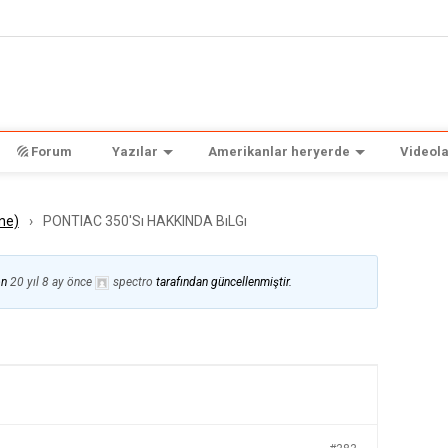
Forum
Yazılar
Amerikanlar heryerde
Videola
ne)
›
PONTIAC 350'Sı HAKKINDA BıLGı
on
20 yıl 8 ay önce
spectro
tarafından güncellenmiştir.