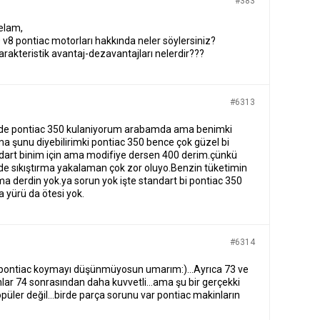
#383
selam,
50 v8 pontiac motorları hakkında neler söylersiniz?
karakteristik avantaj-dezavantajları nelerdir???
#6313
e pontiac 350 kulaniyorum arabamda ama benimki
a şunu diyebilirimki pontiac 350 bence çok güzel bi
art binim için ama modifiye dersen 400 derim.çünkü
de sıkıştırma yakalaman çok zor oluyo.Benzin tüketimin
a derdin yok.ya sorun yok işte standart bi pontiac 350
a yürü da ötesi yok.
#6314
pontiac koymayı düşünmüyosun umarım:)…Ayrıca 73 ve
lar 74 sonrasından daha kuvvetli…ama şu bir gerçekki
püler değil…birde parça sorunu var pontiac makinların