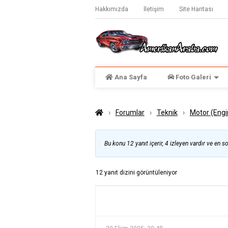
Hakkımızda
İletişim
Site Haritası
Ana Sayfa
Foto Galeri
›
Forumlar
›
Teknik
›
Motor (Engi
Bu konu 12 yanıt içerir, 4 izleyen vardır ve en s
12 yanıt dizini görüntüleniyor
YAZILAR
YAZAR