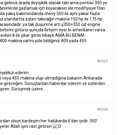
 gelince arada deyişiklik olacak tabi ama pontiac 350 ye
 devirlerde gazlamak için koyacaksın öle modifiyeye filan
da yakış bakımındanda chevy 350 ile aynı yakar fazla
z standartta.zaten takıcağın makina 150 hp ile 175 hp
 arasındadır. ya tak düşünme.arti ş350+350 cid engine
irbirini götürür.şunuda iletiyim eyer bi amerikanin varsa
evkini 8 ile çıkar gerisi hikaye.AMA BU BENıM
00 makina varmi şöle bildiğiniz 400 yada 455.
#6323
eşekkür ederim.
0 veya 455 makina olup-olmadığına bakarım Ankarada.
şe gireceğim. Sonuçlardan haberdar ederim ve sizlerden
ışırım. Görüşmek üzere…
#6324
rdan olsun kardeşim her halükarda 6’dan iyidir. 350′
eter Allah işini rast getirsin