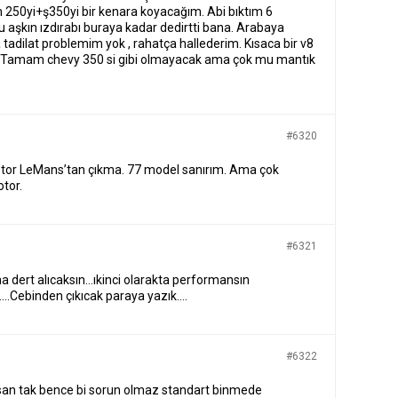
 250yi+ş350yi bir kenara koyacağım. Abi bıktım 6
bu aşkın ızdırabı buraya kadar dedirtti bana. Arabaya
 tadilat problemim yok , rahatça hallederim. Kısaca bir v8
. Tamam chevy 350 si gibi olmayacak ama çok mu mantık
#6320
tor LeMans’tan çıkma. 77 model sanırım. Ama çok
otor.
#6321
na dert alıcaksın…ıkinci olarakta performansın
k….Cebinden çıkıcak paraya yazık….
#6322
yosan tak bence bi sorun olmaz standart binmede