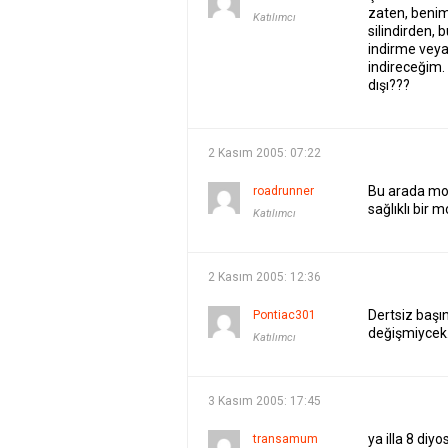
zaten, benim
Katılımcı
silindirden, 
indirme veya
indireceğim
dışı???
2 Kasım 2005: 07:22
Bu arada mo
roadrunner
sağlıklı bir m
Katılımcı
2 Kasım 2005: 12:36
Dertsiz başı
Pontiac301
değişmiyce
Katılımcı
3 Kasım 2005: 17:45
ya illa 8 di
transamum