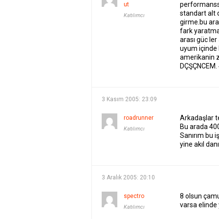
performanssa
ut
standart alt
Katılımcı
girme.bu ara
fark yaratma
arası güc ler
uyum içinde b
amerikanin z
DÇŞÇNCEM. 4
3 Kasım 2005: 23:09
Arkadaşlar t
roadrunner
Bu arada 40
Katılımcı
Sanırım bu i
yine akıl dan
3 Aralık 2005: 20:10
8 olsun çamu
spectro
varsa elinde y
Katılımcı