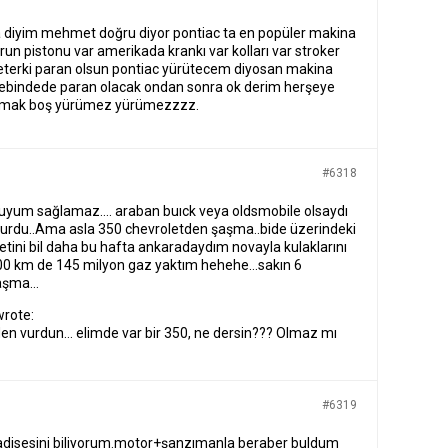
diyim mehmet doğru diyor pontiac ta en popüler makina
un pistonu var amerikada krankı var kolları var stroker
r yeterki paran olsun pontiac yürütecem diyosan makina
ebindede paran olacak ondan sonra ok derim herşeye
şmak boş yürümez yürümezzzz.
#6318
yum sağlamaz…. araban buıck veya oldsmobile olsaydı
rurdu..Ama asla 350 chevroletden şaşma..bide üzerindeki
etini bil daha bu hafta ankaradaydım novayla kulaklarını
800 km de 145 milyon gaz yaktım hehehe…sakın 6
aşma…
wrote:
rden vurdun… elimde var bir 350, ne dersin??? Olmaz mı
#6319
disesini biliyorum.motor+şanzımanla beraber buldum