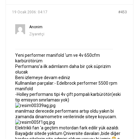
19 Ocak 2006: 04:17
#453
Anonim
Ziyaretçi
Yeni performer manifold ‘um ve 4v 650cfm
karbürötörüm
Performans’a ilk adımlarım daha bir çok süprizim
olucak
Beni izlemeye devam ediniz
Kullnanılan parçalar:- Edelbrock performer 5500 rpm
manifold
-Holley performans tipi 4v çift pompalı karbürötör(eski
tip emisyon sınırlaması yok)
ınanılmaz derecede performans artışı oldu yakın bi
zamanda dinamometre verilerinide siteye koyucam.
Elektrikli fan ‘a geçtim motordan fark edilir yük azaldı.
Bayağıdır sitede yoktum Çniversite davaları ,bide diğer