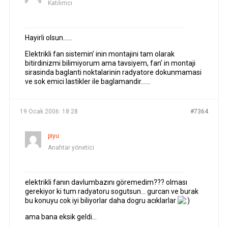
Katılımcı
Hayirli olsun……
Elektrikli fan sistemin’ inin montajini tam olarak
bitirdinizmi bilimiyorum ama tavsiyem, fan’ in montaji
sirasinda baglanti noktalarinin radyatore dokunmamasi
ve sok emici lastikler ile baglamandir……
19 Ocak 2006: 18:28
#7364
piyu
Anahtar yönetici
elektrikli fanın davlumbazını göremedim??? olması
gerekiyor ki tum radyatoru sogutsun… gurcan ve burak
bu konuyu cok iyi biliyorlar daha dogru acıklarlar
ama bana eksik geldi…