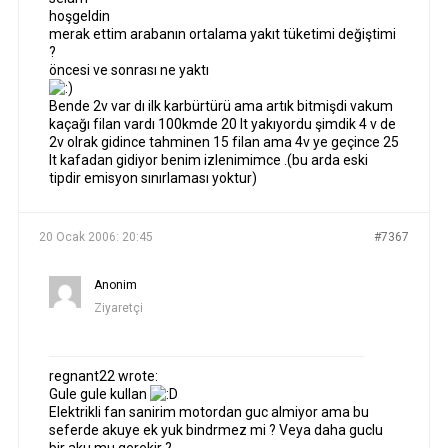
hoşgeldin
merak ettim arabanın ortalama yakıt tüketimi değiştimi
?
öncesi ve sonrası ne yaktı
Bende 2v var dı ilk karbürtürü ama artık bitmişdi vakum
kaçağı filan vardı 100kmde 20 lt yakıyordu şimdik 4 v de
2v olrak gidince tahminen 15 filan ama 4v ye geçince 25
lt kafadan gidiyor benim izlenimimce .(bu arda eski
tipdir emisyon sınırlaması yoktur)
20 Ocak 2006: 20:45
#7367
Anonim
Ziyaretçi
regnant22 wrote:
Gule gule kullan
Elektrikli fan sanirim motordan guc almiyor ama bu
seferde akuye ek yuk bindrmez mi ? Veya daha guclu