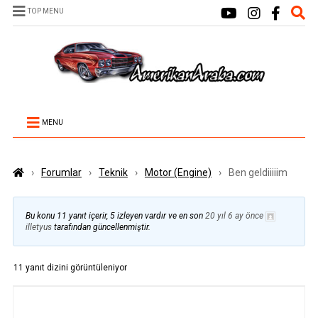
TOP MENU
MENU
›
Forumlar
›
Teknik
›
Motor (Engine)
›
Ben geldiiiiim
Bu konu 11 yanıt içerir, 5 izleyen vardır ve en son
20 yıl 6 ay önce
illetyus
tarafından güncellenmiştir.
11 yanıt dizini görüntüleniyor
YAZILAR
YAZAR