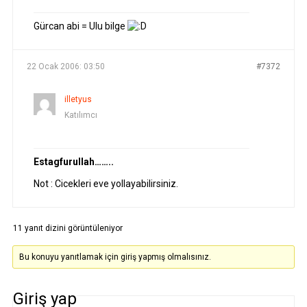
Gürcan abi = Ulu bilge
22 Ocak 2006: 03:50
#7372
illetyus
Katılımcı
Estagfurullah……..
Not : Cicekleri eve yollayabilirsiniz.
11 yanıt dizini görüntüleniyor
Bu konuyu yanıtlamak için giriş yapmış olmalısınız.
Giriş yap