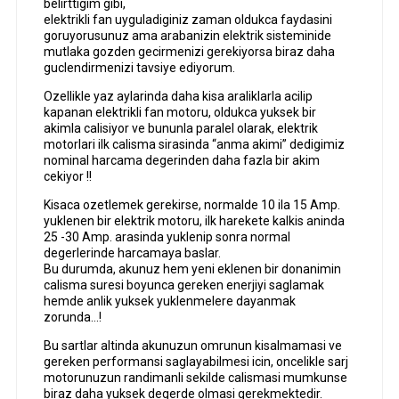
belirttigim gibi,
elektrikli fan uyguladiginiz zaman oldukca faydasini
goruyorusunuz ama arabanizin elektrik sisteminide
mutlaka gozden gecirmenizi gerekiyorsa biraz daha
guclendirmenizi tavsiye ediyorum.
Ozellikle yaz aylarinda daha kisa araliklarla acilip
kapanan elektrikli fan motoru, oldukca yuksek bir
akimla calisiyor ve bununla paralel olarak, elektrik
motorlari ilk calisma sirasinda “anma akimi” dedigimiz
nominal harcama degerinden daha fazla bir akim
cekiyor !!
Kisaca ozetlemek gerekirse, normalde 10 ila 15 Amp.
yuklenen bir elektrik motoru, ilk harekete kalkis aninda
25 -30 Amp. arasinda yuklenip sonra normal
degerlerinde harcamaya baslar.
Bu durumda, akunuz hem yeni eklenen bir donanimin
calisma suresi boyunca gereken enerjiyi saglamak
hemde anlik yuksek yuklenmelere dayanmak
zorunda…!
Bu sartlar altinda akunuzun omrunun kisalmamasi ve
gereken performansi saglayabilmesi icin, oncelikle sarj
motorunuzun randimanli sekilde calismasi mumkunse
biraz daha yuksek degerde olmasi gerekmektedir.