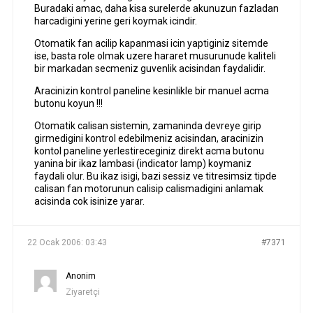
Buradaki amac, daha kisa surelerde akunuzun fazladan
harcadigini yerine geri koymak icindir.
Otomatik fan acilip kapanmasi icin yaptiginiz sitemde
ise, basta role olmak uzere hararet musurunude kaliteli
bir markadan secmeniz guvenlik acisindan faydalidir.
Aracinizin kontrol paneline kesinlikle bir manuel acma
butonu koyun !!!
Otomatik calisan sistemin, zamaninda devreye girip
girmedigini kontrol edebilmeniz acisindan, aracinizin
kontol paneline yerlestireceginiz direkt acma butonu
yanina bir ikaz lambasi (indicator lamp) koymaniz
faydali olur. Bu ikaz isigi, bazi sessiz ve titresimsiz tipde
calisan fan motorunun calisip calismadigini anlamak
acisinda cok isinize yarar.
22 Ocak 2006: 03:43
#7371
Anonim
Ziyaretçi