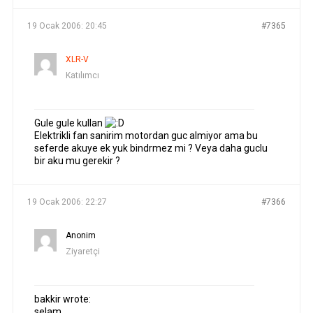
19 Ocak 2006: 20:45
#7365
XLR-V
Katılımcı
Gule gule kullan
Elektrikli fan sanirim motordan guc almiyor ama bu
seferde akuye ek yuk bindrmez mi ? Veya daha guclu
bir aku mu gerekir ?
19 Ocak 2006: 22:27
#7366
Anonim
Ziyaretçi
bakkir wrote:
selam