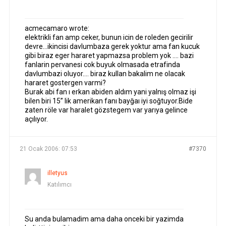
acmecamaro wrote:
elektrikli fan amp ceker, bunun icin de roleden gecirilir
devre…ikincisi davlumbaza gerek yoktur ama fan kucuk
gibi biraz eger hararet yapmazsa problem yok …. bazi
fanlarin pervanesi cok buyuk olmasada etrafinda
davlumbazi oluyor…. biraz kullan bakalim ne olacak
hararet gostergen varmi?
Burak abi fan ı erkan abiden aldım yani yalnış olmaz işi
bilen biri 15” lik amerikan fanı bayğaı iyi soğtuyor.Bide
zaten röle var haralet gözstegem var yarıya gelince
açılıyor.
21 Ocak 2006: 07:53
#7370
illetyus
Katılımcı
Su anda bulamadim ama daha onceki bir yazimda