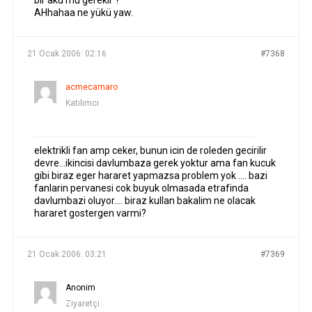
bir aku mu gerekir ?
AHhahaa ne yükü yaw.
21 Ocak 2006: 02:16
#7368
acmecamaro
Katılımcı
elektrikli fan amp ceker, bunun icin de roleden gecirilir
devre…ikincisi davlumbaza gerek yoktur ama fan kucuk
gibi biraz eger hararet yapmazsa problem yok …. bazi
fanlarin pervanesi cok buyuk olmasada etrafinda
davlumbazi oluyor…. biraz kullan bakalim ne olacak
hararet gostergen varmi?
21 Ocak 2006: 03:21
#7369
Anonim
Ziyaretçi