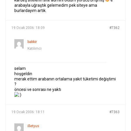
kardeş sitelerin site admini oldum yorucu bi işmiş
e
arabayla uğraştık gelemedim pek siteye ama
burlardayım artık.
19 Ocak 2006: 18:09
#7362
bakkir
Katılımcı
selam
hoşgeldin
merak ettim arabanın ortalama yakıt tüketimi değiştimi
?
öncesi ve sonrası ne yaktı
19 Ocak 2006: 18:11
#7363
illetyus