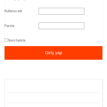
Kullanıcı adı:
Parola:
Beni hatırla
Giriş yap