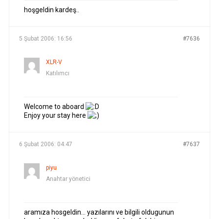
hoşgeldin kardeş..
5 Şubat 2006: 16:56
#7636
XLR-V
Katılımcı
Welcome to aboard
Enjoy your stay here
6 Şubat 2006: 04:47
#7637
piyu
Anahtar yönetici
aramıza hosgeldin… yazılarını ve bilgili oldugunun