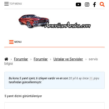
TOP MENU
MENU
›
Forumlar
›
Forumlar
›
Ustalar ve Servisler
›
servis
bilgisi
Bu konu 5 yanıt içerir, 6 izleyen vardır ve en son
20 yıl 6 ay önce
piyu
tarafından güncellenmiştir.
5 yanıt dizini görüntüleniyor