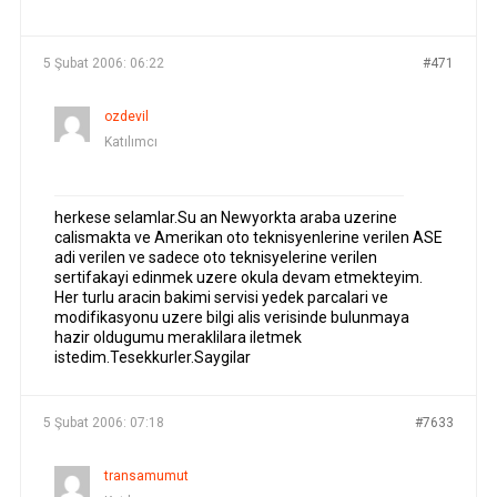
YAZILAR
YAZAR
5 Şubat 2006: 06:22
#471
ozdevil
Katılımcı
herkese selamlar.Su an Newyorkta araba uzerine
calismakta ve Amerikan oto teknisyenlerine verilen ASE
adi verilen ve sadece oto teknisyelerine verilen
sertifakayi edinmek uzere okula devam etmekteyim.
Her turlu aracin bakimi servisi yedek parcalari ve
modifikasyonu uzere bilgi alis verisinde bulunmaya
hazir oldugumu meraklilara iletmek
istedim.Tesekkurler.Saygilar
5 Şubat 2006: 07:18
#7633
transamumut