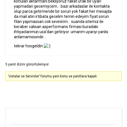
konuları aktarmanı bekliyoruz fakat ufak bir uyarı
yapmadan gecemiycem… bazı arkadaslar ile kontakta
olup parca getirmende bir sorun yok fakat her mesajda
da mail atın irtibata gecelim temin edeyim fiyat sorun
filan yapmassan cok sevinirim… suanda sitemiz ile
beraber calısan asperformans firması buradaki
ihtiyaclarımızı usa’dan getiriyor. umarım uyarıyı yanlıs
anlamamıssındır…
tekrar hosgeldin
5 yanıt dizini görüntüleniyor
‘Ustalar ve Servisler’ forumu yeni konu ve yanıtlara kapalı.