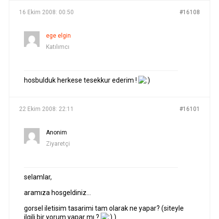
16 Ekim 2008: 00:50
#16108
ege elgin
Katılımcı
hosbulduk herkese tesekkur ederim !
22 Ekim 2008: 22:11
#16101
Anonim
Ziyaretçi
selamlar,
aramıza hosgeldiniz…
gorsel iletisim tasarimi tam olarak ne yapar? (siteyle
ilgili bir yorum yapar mı ?
)