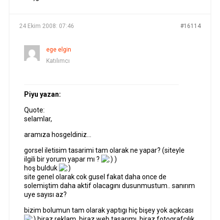
24 Ekim 2008: 07:46
#16114
ege elgin
Katılımcı
Piyu yazan:
Quote:
selamlar,
aramıza hosgeldiniz…
gorsel iletisim tasarimi tam olarak ne yapar? (siteyle
ilgili bir yorum yapar mı ?
)
hoş bulduk
site genel olarak cok gusel fakat daha once de
solemiştim daha aktif olacagını dusunmustum.. sanırım
uye sayısı az?
bizim bolumun tam olarak yaptıgı hiç bişey yok açıkcası
biraz reklam, biraz web tasarımı, biraz fotografçılık,