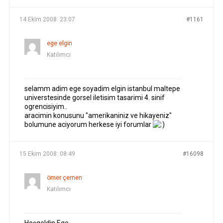
14 Ekim 2008: 23:07
#1161
ege elgin
Katılımcı
selamm adim ege soyadim elgin istanbul maltepe
universtesinde gorsel iletisim tasarimi 4. sinif
ogrencisiyim..
aracimin konusunu "amerikaniniz ve hikayeniz"
bolumune aciyorum herkese iyi forumlar
15 Ekim 2008: 08:49
#16098
ömer çemen
Katılımcı