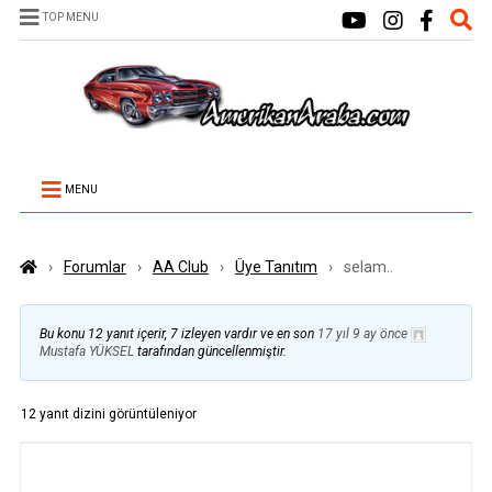
TOP MENU
MENU
›
Forumlar
›
AA Club
›
Üye Tanıtım
›
selam..
Bu konu 12 yanıt içerir, 7 izleyen vardır ve en son
17 yıl 9 ay önce
Mustafa YÜKSEL
tarafından güncellenmiştir.
12 yanıt dizini görüntüleniyor
YAZILAR
YAZAR