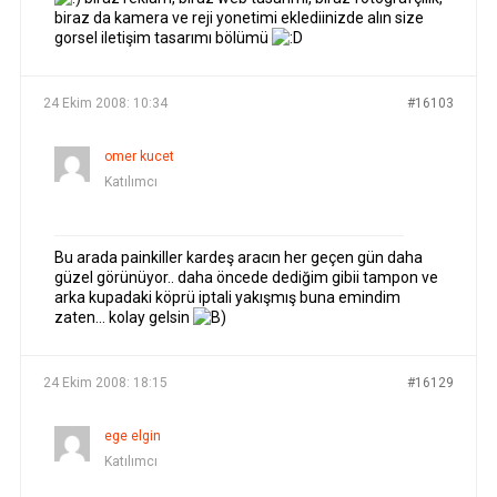
biraz da kamera ve reji yonetimi eklediinizde alın size
gorsel iletişim tasarımı bölümü
24 Ekim 2008: 10:34
#16103
omer kucet
Katılımcı
Bu arada painkiller kardeş aracın her geçen gün daha
güzel görünüyor.. daha öncede dediğim gibii tampon ve
arka kupadaki köprü iptali yakışmış buna emindim
zaten… kolay gelsin
24 Ekim 2008: 18:15
#16129
ege elgin
Katılımcı