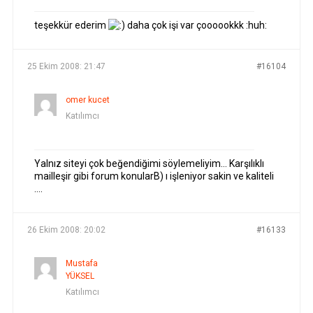
teşekkür ederim
daha çok işi var çoooookkk :huh:
25 Ekim 2008: 21:47
#16104
omer kucet
Katılımcı
Yalnız siteyi çok beğendiğimi söylemeliyim… Karşılıklı
mailleşir gibi forum konularB) ı işleniyor sakin ve kaliteli
….
26 Ekim 2008: 20:02
#16133
Mustafa
YÜKSEL
Katılımcı