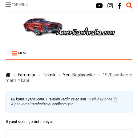
TOP MENU
MENU
›
Forumlar
›
Teknik
›
Yeni Başlayanlar
›
1970 pontiac le
mans 4 kapi
Bu konu 0 yanıt içerir, 1 izleyen vardır ve en son
15 yıl 9 ay önce
Alper vargel
tarafından güncellenmiştir.
0 yanıt dizini görüntüleniyor