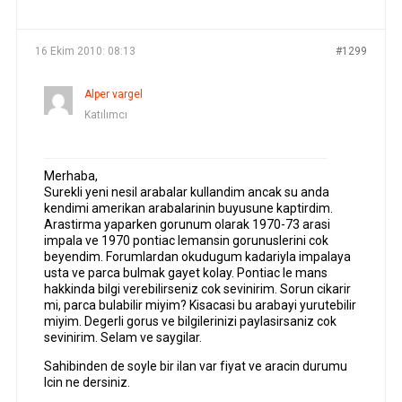
YAZILAR
YAZAR
16 Ekim 2010: 08:13
#1299
Alper vargel
Katılımcı
Merhaba,
Surekli yeni nesil arabalar kullandim ancak su anda
kendimi amerikan arabalarinin buyusune kaptirdim.
Arastirma yaparken gorunum olarak 1970-73 arasi
impala ve 1970 pontiac lemansin gorunuslerini cok
beyendim. Forumlardan okudugum kadariyla impalaya
usta ve parca bulmak gayet kolay. Pontiac le mans
hakkinda bilgi verebilirseniz cok sevinirim. Sorun cikarir
mi, parca bulabilir miyim? Kisacasi bu arabayi yurutebilir
miyim. Degerli gorus ve bilgilerinizi paylasirsaniz cok
sevinirim. Selam ve saygilar.
Sahibinden de soyle bir ilan var fiyat ve aracin durumu
Icin ne dersiniz.