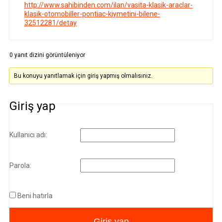
http://www.sahibinden.com/ilan/vasita-klasik-araclar-
klasik-otomobiller-pontiac-kiymetini-bilene-
32512281/detay
0 yanıt dizini görüntüleniyor
Bu konuyu yanıtlamak için giriş yapmış olmalısınız.
Giriş yap
Kullanıcı adı:
Parola:
Beni hatırla
Giriş yap