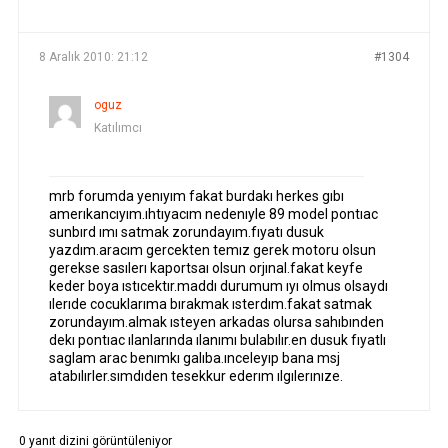
YAZILAR
YAZAR
8 Aralık 2010: 21:12
#1304
oguz
Katılımcı
mrb forumda yenıyım fakat burdakı herkes gıbı
amerıkancıyım.ıhtıyacım nedenıyle 89 model pontıac
sunbırd ımı satmak zorundayım.fıyatı dusuk
yazdım.aracım gercekten temız gerek motoru olsun
gerekse sasılerı kaportsaı olsun orjınal.fakat keyfe
keder boya ıstıcektır.maddı durumum ıyı olmus olsaydı
ılerıde cocuklarıma bırakmak ısterdım.fakat satmak
zorundayım.almak ısteyen arkadas olursa sahıbınden
dekı pontıac ılanlarında ılanımı bulabılır.en dusuk fıyatlı
saglam arac benımkı galıba.ınceleyıp bana msj
atabılırler.sımdıden tesekkur ederım ılgılerınıze.
0 yanıt dizini görüntüleniyor