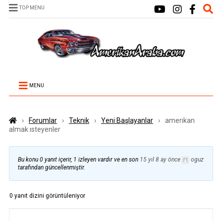
TOP MENU
MENU
›
Forumlar
›
Teknik
›
Yeni Başlayanlar
›
amerıkan
almak ısteyenler
Bu konu 0 yanıt içerir, 1 izleyen vardır ve en son
15 yıl 8 ay önce
oguz
tarafından güncellenmiştir.
0 yanıt dizini görüntüleniyor